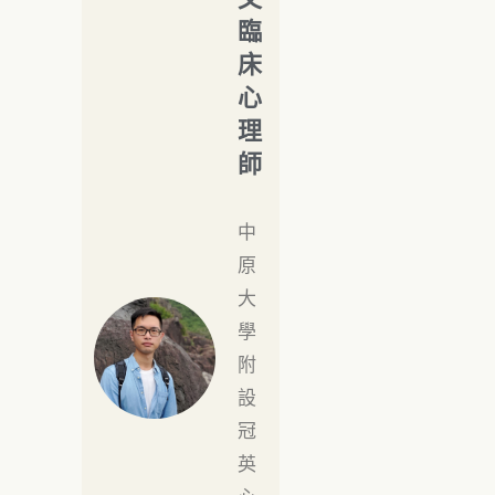
臨
床
心
理
師
中
原
大
學
附
設
冠
英