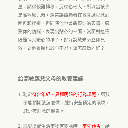
量
，
顯得較難轉移，反應也較大，所以當孩子
是高敏感兒時
，
經常讓照顧者在教養過程感到
困難和挫折，但同時他也會觀察你的表情
、
感
受你的情緒，表現出貼心的一面
，當面對這種
既難搞又暖心的孩子，好好說教未必立即見
效，對他嚴厲也於心不忍
，該怎麼做才好
？
給高敏感兒父母的教養建議
1.
制定
符合年紀、具體明確的行為規範
，讓孩
子能預期該怎麼做，維持安全穩定的環境
，
減少被刺激的機會。
2.
當環境或生活事物有變動時
，
事先預告
，
給