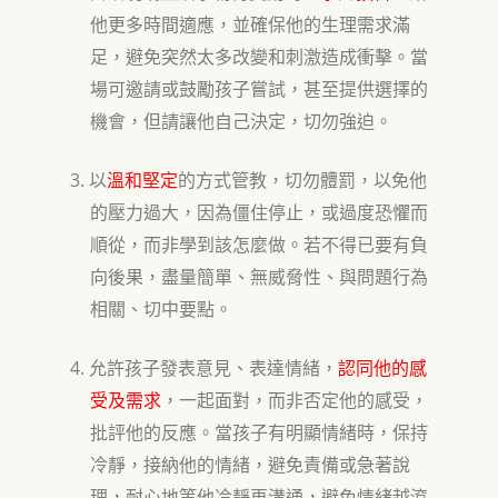
他更多時間適應
，並確保他的生理需求滿
足，避免突然太多改變和刺激造成衝擊。當
場可邀請或鼓勵孩子嘗試，甚至提供選擇的
機會，但請讓他自己決定，切勿強迫。
3.
以
溫和堅定
的方式管教，切勿體罰，以免他
的壓力過大，因為僵住停止，或過度恐懼而
順從，而非學到該怎麼做。若不得已要有負
向後果，盡量簡單、
無威脅性
、與問題行為
相關
、
切中要點。
4.
允許孩子發表意見
、
表達情緒，
認同他的感
受及需求
，一起面對，而非否定他的感受，
批評他的反應
。當孩子有明顯情緒時，
保持
冷靜，接納他的情緒，避免責備或急著說
理
，
耐心地等他冷靜再溝通
，
避免情緒越滾