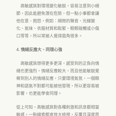
高敏感族對環境變化敏銳，容易注意到小細
節
，
因此能避免潛在危險
，但一點
小事都會讓
他在意
、
抱怨，例如：細微的聲音、光線變
化、氣味、衣服材質和鬆緊
、
輕輕碰觸或小傷
口等等
，所以常
被人覺得眉角很多。
4.
情緒反應大、同理心強
高敏感族想得更多更深
，
感受到的
正負向
情
緒也更強烈
，
情緒反應較大，而且他能敏銳覺
察到別人的情緒反應，只要環境氣氛
、
一個眼
神和語氣不對都可能被他發現
，
所以更容易被
影響
，
也更能學會同理。
從上可知，高敏感族對各種刺激和訊息都相當
敏感，一點線索都會放大檢視，反覆且深度思