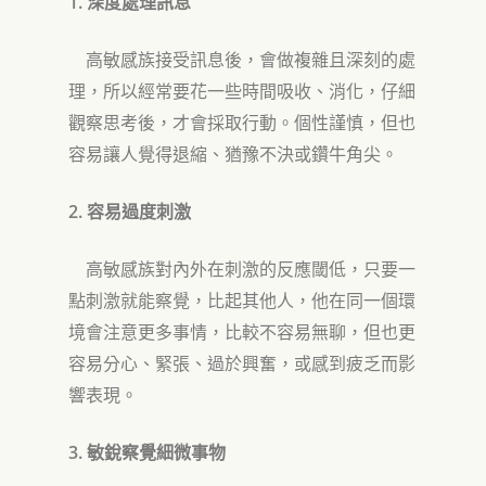
1.
深度處理訊息
高敏感族接受訊息後
，
會做複雜且深刻的處
理，所以經常要花一些時間吸收、消化，仔細
觀察思考後，才會採取行動
。個性
謹慎，但也
容易讓人覺得退縮
、
猶豫不決或鑽牛角尖。
2.
容易過度刺激
高敏感族對內外在刺激的反應閾低，只要一
點刺激就能察覺
，比起其他人，他在同一個環
境
會注意更多事情，比較不容易無聊
，但
也更
容易分心
、
緊張
、
過於興奮，或感到疲乏而影
響表現。
3.
敏銳察覺細微事物