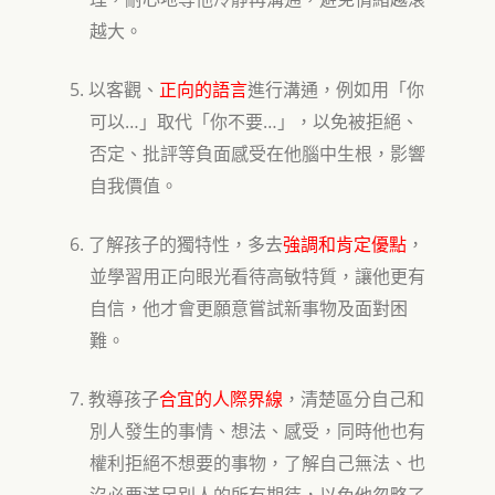
越大
。
5.
以
客觀、
正向的語言
進行溝通，例如用
「
你
…
…
可以
」取代「你不要
」
，以免被拒絕
、
否定
、
批評等負面感受在他腦中生根，影響
自我價值。
6.
了解孩子的獨特性，
多去
強調和肯定優點
，
並學習用正向眼光看待高敏特質，讓他更有
自信，他才會更願意嘗試新事物及面對困
難
。
7.
教導孩子
合宜的人際界線
，清楚區分自己和
別人發生的事情
、想法、感受，
同時他也有
權利拒絕不想要的事物，了解自己無法
、
也