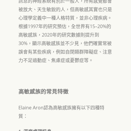
訊息的神經系統有別於一般人，所有感覺都會
被放大
、
天生敏銳的人，但高敏感其實也只是
心理學定義中一種人格特質，並非心理疾病
。
1997
15–20%
根據
年的研究預估，全世界有
的
2020
高敏感族，
年的研究數據則提升到
30%
，
顯示高敏感族並不少見
，他們確實常被
誤會有某些疾病，例如自閉類群障礙症、注意
力不足過動症、焦慮症或憂鬱症等
。
高敏感族的常見特徵
Elaine Aron
認為高敏感族擁有以下四種特
質：