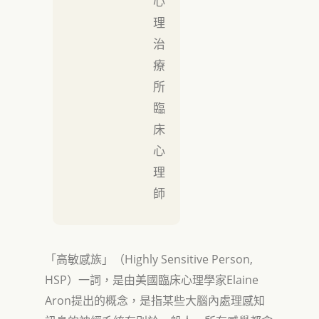
心
理
治
療
所
臨
床
心
理
師
Highly Sensitive Person,
「高敏感族」（
HSP
Elaine
）一詞，是由美國臨床心理學家
Aron
提出的概念，是指某些大腦內處理感知